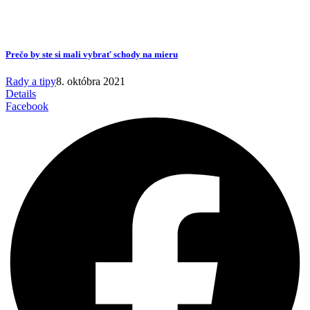
Prečo by ste si mali vybrať schody na mieru
Rady a tipy
8. októbra 2021
Details
Facebook